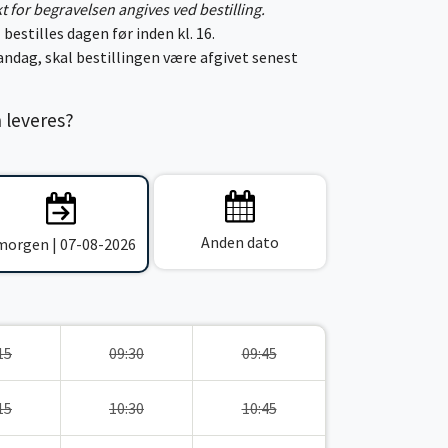
kt for begravelsen angives ved bestilling.
 bestilles dagen før inden kl. 16.
ndag, skal bestillingen være afgivet senest
n leveres?
Anden dato
 morgen | 07-08-2026
15
09:30
09:45
15
10:30
10:45