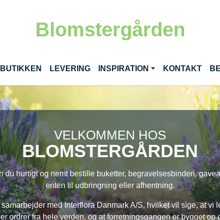
Blomstergården
 BUTIKKEN
LEVERING
INSPIRATION
KONTAKT
BE
VELKOMMEN HOS
BLOMSTERGÅRDEN
 du hurtigt og nemt bestille buketter, begravelsesbinderi, gavea
enten til udbringning eller afhentning.
samarbejder med Interflora Danmark A/S, hvilket vil sige, at vi 
r ordrer fra hele verden, og at forretningsgangen er bygget op