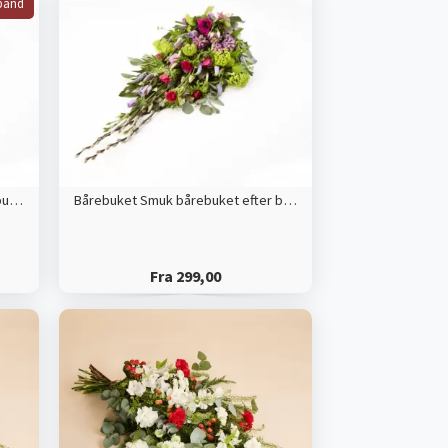
bånd
Bårebuket med bånd Smuk bårebuket efter blomsterdekoratørens valg
Bårebuket Smuk bårebuket efter blomsterdekoratørens valg
Fra 299,00