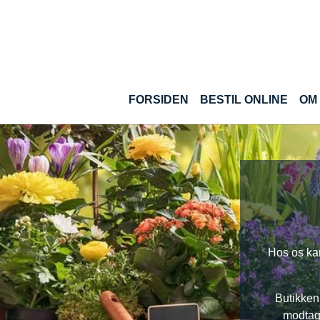
Gå til hoved-indhold
(CURRENT)
FORSIDEN
BESTIL ONLINE
OM
Hos os kan
Butikken 
modtage