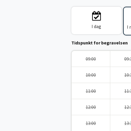
I dag
I
Tidspunkt for begravelsen
09:00
09:
10:00
10:
11:00
11:
12:00
12:
13:00
13: