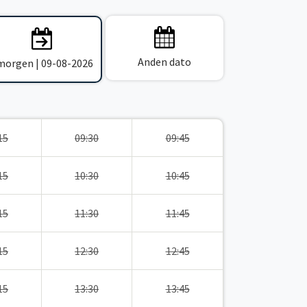
Anden dato
 morgen | 09-08-2026
15
09:30
09:45
15
10:30
10:45
15
11:30
11:45
15
12:30
12:45
15
13:30
13:45