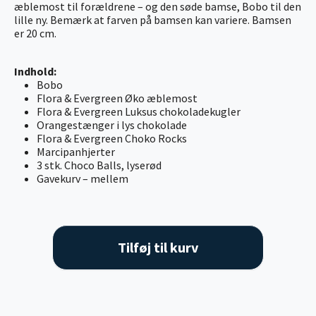
æblemost til forældrene – og den søde bamse, Bobo til den
lille ny. Bemærk at farven på bamsen kan variere. Bamsen
er 20 cm.
Indhold:
Bobo
Flora & Evergreen Øko æblemost
Flora & Evergreen Luksus chokoladekugler
Orangestænger i lys chokolade
Flora & Evergreen Choko Rocks
Marcipanhjerter
3 stk. Choco Balls, lyserød
Gavekurv – mellem
Tilføj til kurv