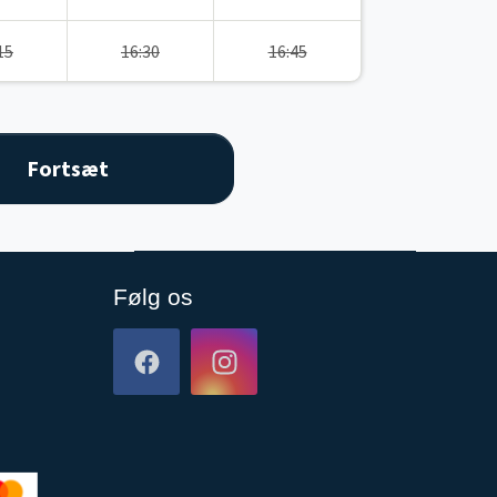
15
16:30
16:45
Følg os