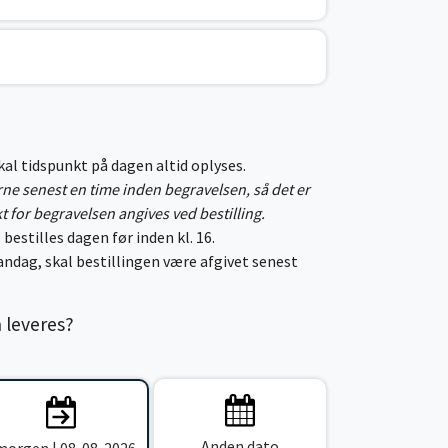
skal tidspunkt på dagen altid oplyses.
erne senest en time inden begravelsen, så det er
kt for begravelsen angives ved bestilling.
 bestilles dagen før inden kl. 16.
ndag, skal bestillingen være afgivet senest
n leveres?
Anden dato