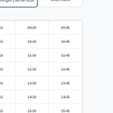
 morgen | 08-08-2026
15
09:30
09:45
15
10:30
10:45
15
11:30
11:45
15
12:30
12:45
15
13:30
13:45
15
14:30
14:45
15
15:30
15:45