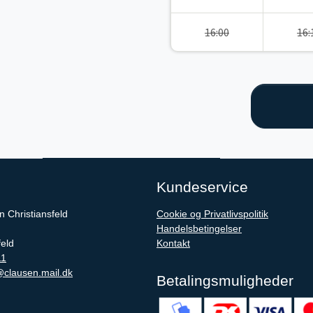
16:00
16:
Kundeservice
 Christiansfeld
Cookie og Privatlivspolitik
Handelsbetingelser
feld
Kontakt
11
clausen.mail.dk
Betalingsmuligheder