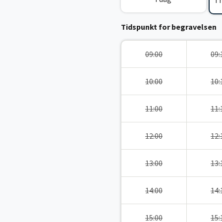
I
Tidspunkt for begravelsen
09:00
09:
10:00
10:
11:00
11:
12:00
12:
13:00
13:
14:00
14:
15:00
15: